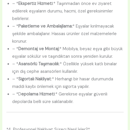
– *
Ekspertiz Hizmeti
:* Taşınmadan önce ev ziyaret
edilerek eşyaların durumu, hacmi, özel gereksinimler
belirlenir.
– *
Paketleme ve Ambalajlama:
* Eşyalar kırılmayacak
şekilde ambalajlanır. Hassas ürünler özel malzemelerle
korunur.
– *
Demontaj ve Montaj:
* Mobilya, beyaz eşya gibi büyük
eşyalar sökülür ve taşındıktan sonra yeniden kurulur.
– *
Asansörlü Taşımacılık
:* Özellikle yüksek katlı binalar
için dış cephe asansörleri kullanılır.
– *
Sigortalı Nakliyat
:* Herhangi bir hasar durumunda
maddi kaybı önlemek için sigorta yapılır.
– *D
epolama Hizmeti
:* Gerekirse eşyalar güvenli
depolarda belli süre saklanabilir.
*4. Profesyonel Nakliyat Süreci Nasıl İşler?*